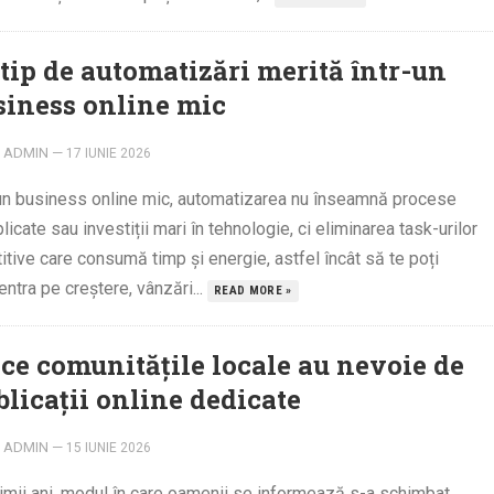
 tip de automatizări merită într-un
siness online mic
ADMIN
—
17 IUNIE 2026
-un business online mic, automatizarea nu înseamnă procese
icate sau investiții mari în tehnologie, ci eliminarea task-urilor
itive care consumă timp și energie, astfel încât să te poți
ntra pe creștere, vânzări...
READ MORE »
 ce comunitățile locale au nevoie de
blicații online dedicate
ADMIN
—
15 IUNIE 2026
timii ani, modul în care oamenii se informează s-a schimbat