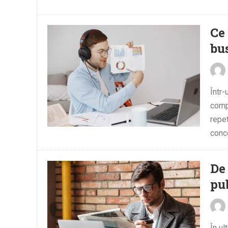
Ce
bu
Într
compl
repet
conce
De
pu
În ul