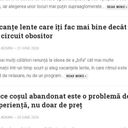
, iar alegerea unor locuri mai puțin supraaglomerate...
READ MORE »
anțe lente care îți fac mai bine decât
circuit obositor
ADMIN
—
21 IUNIE 2026
ai mulți călători renunță la ideea de a „bifa” cât mai multe
nații într-un timp scurt și aleg vacanțele lente, în care ritmul este
t de relaxare, nu de un program...
READ MORE »
 ce coșul abandonat este o problemă d
periență, nu doar de preț
ADMIN
—
20 IUNIE 2026