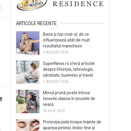
ARTICOLE RECENTE
Baza și top coat-ul: de ce
influențează atât de mult
rezultatul manichiurii
4 AUGUST 2026
SuperNews.ro oferă articole
despre lifestyle, tehnologie,
sănătate, business și travel
1 AUGUST 2026
Movul prună poate înlocui
e
tonurile clasice în ținutele de
seară
30 IULIE 2026
Protecția pielii începe înainte de
apariția petelor, liniilor fine și