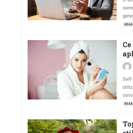
semni
gener
READ
Ce
apl
Self
utili
conse
READ
To