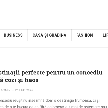
BUSINESS
CASĂ ȘI GRĂDINĂ
FASHION
LI
stinații perfecte pentru un concediu
ă cozi și haos
ADMIN
—
22 IUNIE 2026
ncediu reușit nu înseamnă doar o destinație frumoasă, ci și
tea de a te bucura de ea fără aglomerație, timpi de așteptare sau