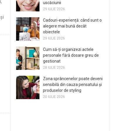
,
uscăciunii
29 IULIE 2026
și
Cadouri-experiență: când sunt o
alegere mai bună decât
obiectele
29 IULIE 2026
Cum să-ți organizezi actele
personale fără dosare greu de
gestionat
28 IULIE 2026
Zona sprâncenelor poate deveni
sensibilă din cauza pensatului și
produselor de styling
20 IULIE 2026