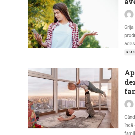
av
Grija
prod
adese
READ
Ap
de
fam
Când 
încă 
famil