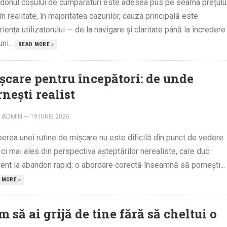
donul coșului de cumpărături este adesea pus pe seama prețului
în realitate, în majoritatea cazurilor, cauza principală este
iența utilizatorului — de la navigare și claritate până la încredere 
uni...
READ MORE »
șcare pentru începători: de unde
nești realist
ADMIN
—
19 IUNIE 2026
erea unei rutine de mișcare nu este dificilă din punct de vedere
, ci mai ales din perspectiva așteptărilor nerealiste, care duc
ent la abandon rapid; o abordare corectă înseamnă să pornești...
 MORE »
 să ai grijă de tine fără să cheltui o