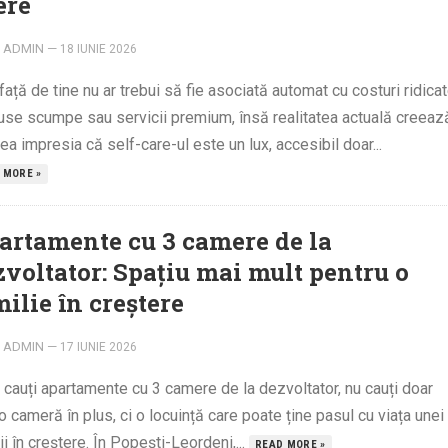
ere
ADMIN
—
18 IUNIE 2026
 față de tine nu ar trebui să fie asociată automat cu costuri ridicat
use scumpe sau servicii premium, însă realitatea actuală creeaz
a impresia că self-care-ul este un lux, accesibil doar...
 MORE »
artamente cu 3 camere de la
zvoltator: Spațiu mai mult pentru o
ilie în creștere
ADMIN
—
17 IUNIE 2026
cauți apartamente cu 3 camere de la dezvoltator, nu cauți doar
o cameră în plus, ci o locuință care poate ține pasul cu viața unei
ii în creștere. În Popești-Leordeni,...
READ MORE »