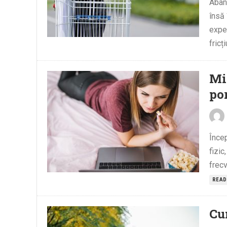
Aban
însă 
exper
fricți
Mi
por
Încep
fizic
frecv
READ
Cum