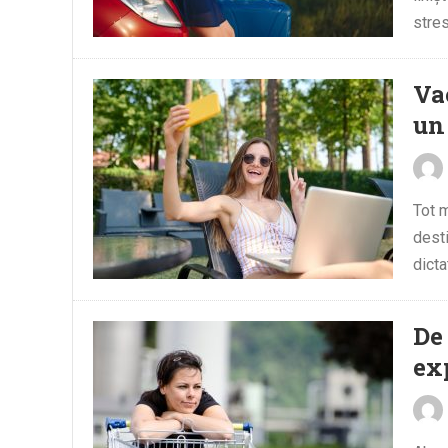
stres
Vac
un 
Tot m
desti
dicta
De
ex