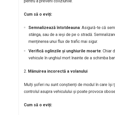
pentru a preveni coliziunile.
Cum să o eviți:
Semnalizează întotdeauna
: Asigură-te că sem
stânga, sau de a ieși de pe o stradă. Semnalizarea
menținerea unui flux de trafic mai sigur.
Verifică oglinzile și unghiurile moarte
: Chiar 
vehicule în unghiul mort înainte de a schimba ba
Mânuirea incorectă a volanului
Mulți șoferi nu sunt conștienți de modul în care își
controlul asupra vehiculului și poate provoca obose
Cum să o eviți: