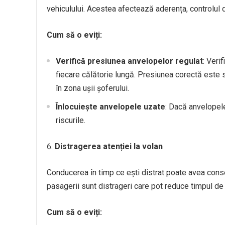
vehiculului. Acestea afectează aderența, controlul di
Cum să o eviți:
Verifică presiunea anvelopelor regulat
: Veri
fiecare călătorie lungă. Presiunea corectă este s
în zona ușii șoferului.
Înlocuiește anvelopele uzate
: Dacă anvelopele
riscurile.
Distragerea atenției la volan
Conducerea în timp ce ești distrat poate avea conse
pasagerii sunt distrageri care pot reduce timpul de 
Cum să o eviți: