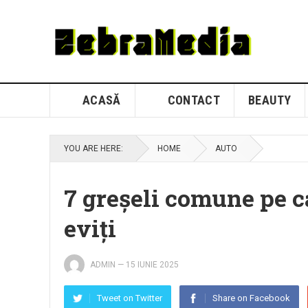
ACASĂ
CONTACT
BEAUTY
YOU ARE HERE:
HOME
AUTO
7 greșeli comune pe ca
eviți
ADMIN
—
15 IUNIE 2025
Tweet on Twitter
Share on Facebook