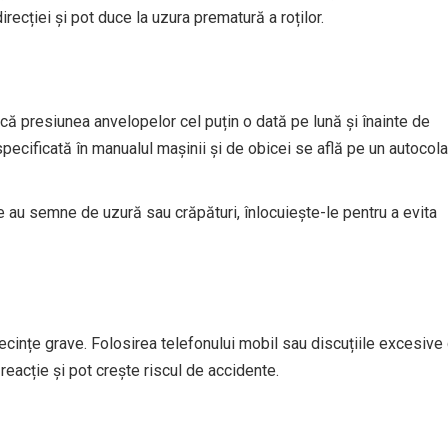
recției și pot duce la uzura prematură a roților.
fică presiunea anvelopelor cel puțin o dată pe lună și înainte de
pecificată în manualul mașinii și de obicei se află pe un autocola
 au semne de uzură sau crăpături, înlocuiește-le pentru a evita
cințe grave. Folosirea telefonului mobil sau discuțiile excesive
reacție și pot crește riscul de accidente.