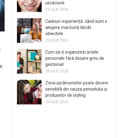
uscăciunii
29 IULIE 2026
Cadouri-experiență: când sunt o
alegere mai bună decât
obiectele
29 IULIE 2026
e
Cum să-ți organizezi actele
personale fără dosare greu de
gestionat
i.
28 IULIE 2026
Zona sprâncenelor poate deveni
sensibilă din cauza pensatului și
produselor de styling
20 IULIE 2026