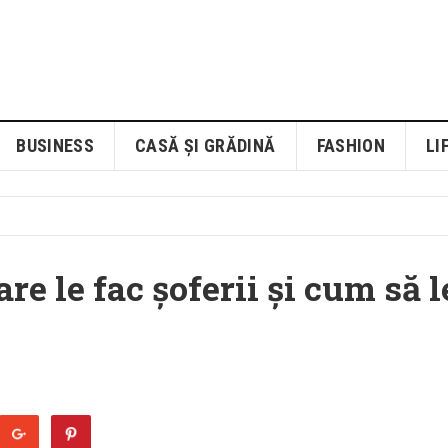
BUSINESS
CASĂ ȘI GRĂDINĂ
FASHION
LI
re le fac șoferii și cum să l