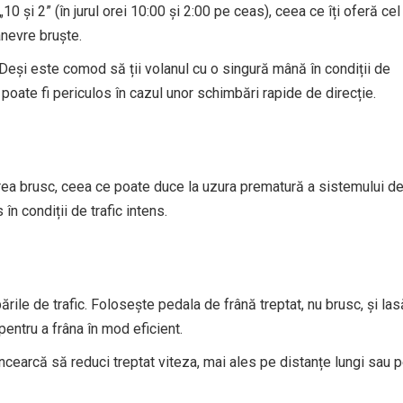
„10 și 2” (în jurul orei 10:00 și 2:00 pe ceas), ceea ce îți oferă cel
anevre bruște.
 Deși este comod să ții volanul cu o singură mână în condiții de
 poate fi periculos în cazul unor schimbări rapide de direcție.
rea brusc, ceea ce poate duce la uzura prematură a sistemului d
în condiții de trafic intens.
ările de trafic. Folosește pedala de frână treptat, nu brusc, și las
 pentru a frâna în mod eficient.
 încearcă să reduci treptat viteza, mai ales pe distanțe lungi sau 