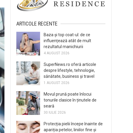
ARTICOLE RECENTE
Baza și top coat-ul: de ce
influențează atât de mult
rezultatul manichiurii
4 AUGUST 2026
SuperNews.ro oferă articole
despre lifestyle, tehnologie,
sănătate, business și travel
1 AUGUST 2026
Movul prună poate înlocui
tonurile clasice în ținutele de
seară
30 IULIE 2026
Protecția pielii începe înainte de
apariția petelor, liniilor fine și