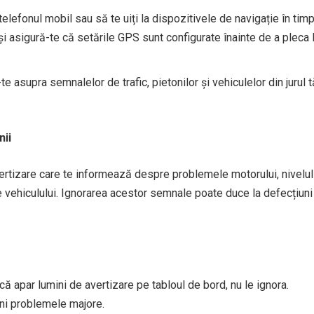
 telefonul mobil sau să te uiți la dispozitivele de navigație în tim
i asigură-te că setările GPS sunt configurate înainte de a pleca 
e asupra semnalelor de trafic, pietonilor și vehiculelor din jurul 
nii
rtizare care te informează despre problemele motorului, nivelul
vehiculului. Ignorarea acestor semnale poate duce la defecțiuni
că apar lumini de avertizare pe tabloul de bord, nu le ignora.
eni problemele majore.