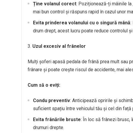
Ține volanul corect
: Poziționează-ți mâinile la 
mai bun control și răspuns rapid în cazul unor m
Evita prinderea volanului cu o singură mână
:
drum drept, acest lucru poate reduce controlul și
Uzul excesiv al frânelor
Mulți șoferi apasă pedala de frână prea mult sau p
frânare și poate crește riscul de accidente, mai ales 
Cum să o eviți:
Condu preventiv
: Anticipează opririle și schimb
suficient spațiu între vehiculul tău și cel din față
Evita frânările bruste
: În loc să frânezi brusc,
drumuri drepte.