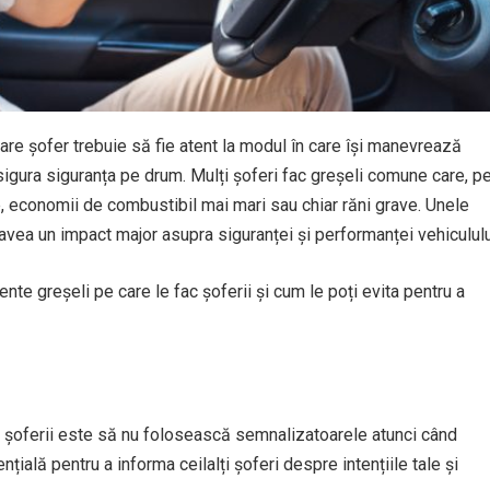
are șofer trebuie să fie atent la modul în care își manevrează
sigura siguranța pe drum. Mulți șoferi fac greșeli comune care, p
, economii de combustibil mai mari sau chiar răni grave. Unele
 avea un impact major asupra siguranței și performanței vehicululu
ente greșeli pe care le fac șoferii și cum le poți evita pentru a
ac șoferii este să nu folosească semnalizatoarele atunci când
ală pentru a informa ceilalți șoferi despre intențiile tale și