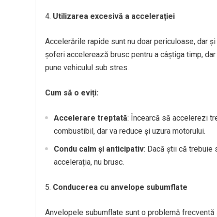
Utilizarea excesivă a accelerației
Accelerările rapide sunt nu doar periculoase, dar și
șoferi accelerează brusc pentru a câștiga timp, d
pune vehiculul sub stres.
Cum să o eviți:
Accelerare treptată
: Încearcă să accelerezi tr
combustibil, dar va reduce și uzura motorului.
Condu calm și anticipativ
: Dacă știi că trebuie 
accelerația, nu brusc.
Conducerea cu anvelope subumflate
Anvelopele subumflate sunt o problemă frecventă ș