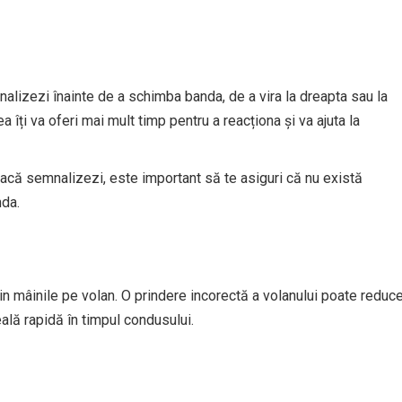
nalizezi înainte de a schimba banda, de a vira la dreapta sau la
 îți va oferi mai mult timp pentru a reacționa și va ajuta la
dacă semnalizezi, este important să te asiguri că nu există
nda.
 țin mâinile pe volan. O prindere incorectă a volanului poate reduc
ală rapidă în timpul condusului.