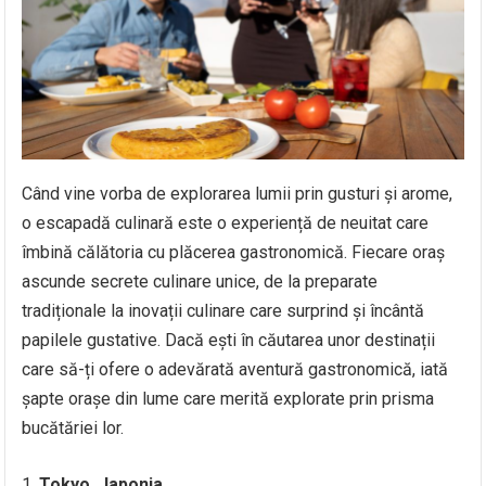
Când vine vorba de explorarea lumii prin gusturi și arome,
o escapadă culinară este o experiență de neuitat care
îmbină călătoria cu plăcerea gastronomică. Fiecare oraș
ascunde secrete culinare unice, de la preparate
tradiționale la inovații culinare care surprind și încântă
papilele gustative. Dacă ești în căutarea unor destinații
care să-ți ofere o adevărată aventură gastronomică, iată
șapte orașe din lume care merită explorate prin prisma
bucătăriei lor.
Tokyo, Japonia