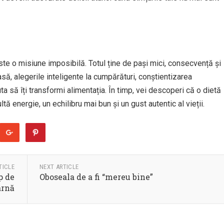
e o misiune imposibilă. Totul ține de pași mici, consecvență și
să, alegerile inteligente la cumpărături, conștientizarea
uta să îți transformi alimentația. În timp, vei descoperi că o dietă
ă energie, un echilibru mai bun și un gust autentic al vieții.
TICLE
NEXT ARTICLE
p de
Oboseala de a fi “mereu bine”
arnă