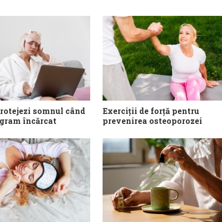
protejezi somnul când
Exerciții de forță pentru
ogram încărcat
prevenirea osteoporozei