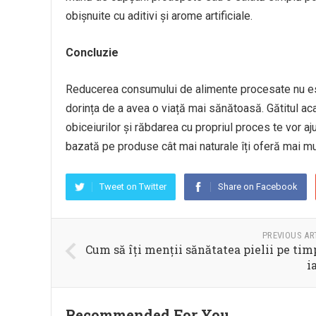
obișnuite cu aditivi și arome artificiale.
Concluzie
Reducerea consumului de alimente procesate nu est
dorința de a avea o viață mai sănătoasă. Gătitul aca
obiceiurilor și răbdarea cu propriul proces te vor aj
bazată pe produse cât mai naturale îți oferă mai mult
Tweet on Twitter
Share on Facebook
PREVIOUS AR
Cum să îți menții sănătatea pielii pe tim
i
Recommended For You