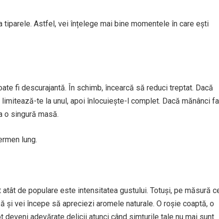
a tiparele. Astfel, vei înțelege mai bine momentele în care ești
te fi descurajantă. În schimb, încearcă să reduci treptat. Dacă
limitează-te la unul, apoi înlocuiește-l complet. Dacă mănânci f
la o singură masă.
termen lung.
atât de populare este intensitatea gustului. Totuși, pe măsură c
ă și vei începe să apreciezi aromele naturale. O roșie coaptă, o
deveni adevărate delicii atunci când simțurile tale nu mai sunt