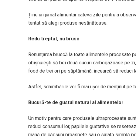
Ține un jurnal alimentar câteva zile pentru a observ
tentat să alegi produse nesănătoase.
Redu treptat, nu brusc
Renunțarea bruscă la toate alimentele procesate poa
obișnuiești să bei două sucuri carbogazoase pe zi, 
food de trei ori pe săptămână, încearcă să reduci 
Astfel, schimbările vor fi mai ușor de menținut pe 
Bucură-te de gustul natural al alimentelor
Un motiv pentru care produsele ultraprocesate sunt 
reduci consumul lor, papilele gustative se reseteaz
mână de căpșuni proaspete sau o salată simplă pot 