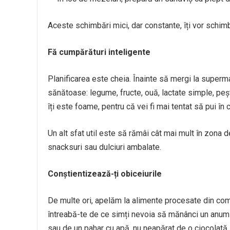
Aceste schimbări mici, dar constante, îți vor schimb
Fă cumpărături inteligente
Planificarea este cheia. Înainte să mergi la superm
sănătoase: legume, fructe, ouă, lactate simple, peșt
îți este foame, pentru că vei fi mai tentat să pui î
Un alt sfat util este să rămâi cât mai mult în zona 
snacksuri sau dulciuri ambalate.
Conștientizează-ți obiceiurile
De multe ori, apelăm la alimente procesate din como
întreabă-te de ce simți nevoia să mănânci un anumi
sau de un pahar cu apă, nu neapărat de o ciocolată.