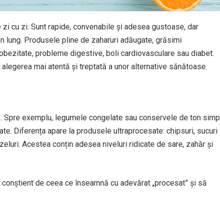
 zi cu zi. Sunt rapide, convenabile și adesea gustoase, dar
 lung. Produsele pline de zaharuri adăugate, grăsimi
 obezitate, probleme digestive, boli cardiovasculare sau diabet.
alegerea mai atentă și treptată a unor alternative sănătoase.
ve. Spre exemplu, legumele congelate sau conservele de ton simp
rate. Diferența apare la produsele ultraprocesate: chipsuri, sucuri
eluri. Acestea conțin adesea niveluri ridicate de sare, zahăr și
i conștient de ceea ce înseamnă cu adevărat „procesat” și să