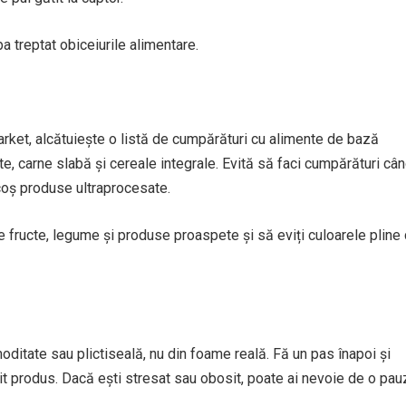
a treptat obiceiurile alimentare.
arket, alcătuiește o listă de cumpărături cu alimente de bază
e, carne slabă și cereale integrale. Evită să faci cumpărături câ
n coș produse ultraprocesate.
de fructe, legume și produse proaspete și să eviți culoarele pline
ditate sau plictiseală, nu din foame reală. Fă un pas înapoi și
t produs. Dacă ești stresat sau obosit, poate ai nevoie de o pau