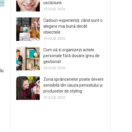
uscăciunii
29 IULIE 2026
Cadouri-experiență: când sunt o
alegere mai bună decât
obiectele
29 IULIE 2026
Cum să-ți organizezi actele
personale fără dosare greu de
gestionat
28 IULIE 2026
lu
Zona sprâncenelor poate deveni
sensibilă din cauza pensatului și
produselor de styling
20 IULIE 2026