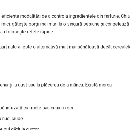
ficiente modalități de a controla ingredientele din farfurie. Chia
mici: gătește porții mai mari la o singură sesiune și congelează
au folosește rețete rapide.
iaurt natural este o alternativă mult mai sănătoasă decât cerealel
nunți la gust sau la plăcerea de a mânca. Există mereu
 infuzată cu fructe sau ceaiuri reci.
 nuci crude.
 pui gătit la cuptor.