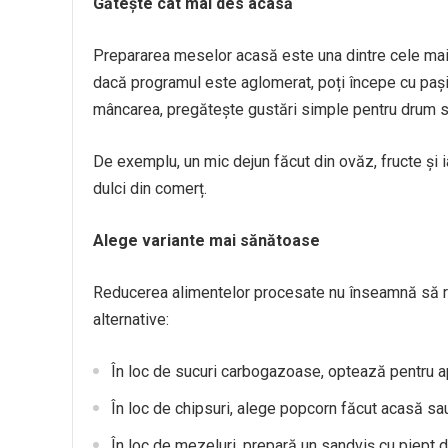
Gătește cât mai des acasă
Prepararea meselor acasă este una dintre cele mai e
dacă programul este aglomerat, poți începe cu pași 
mâncarea, pregătește gustări simple pentru drum s
De exemplu, un mic dejun făcut din ovăz, fructe și 
dulci din comerț.
Alege variante mai sănătoase
Reducerea alimentelor procesate nu înseamnă să re
alternative:
În loc de sucuri carbogazoase, optează pentru apă
În loc de chipsuri, alege popcorn făcut acasă sau
În loc de mezeluri, prepară un sandviș cu piept de