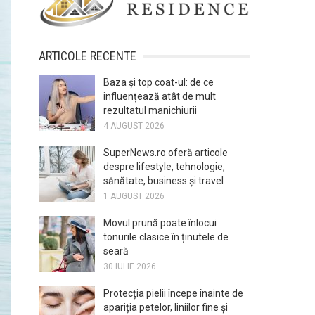
ARTICOLE RECENTE
Baza și top coat-ul: de ce
influențează atât de mult
rezultatul manichiurii
4 AUGUST 2026
SuperNews.ro oferă articole
despre lifestyle, tehnologie,
sănătate, business și travel
1 AUGUST 2026
Movul prună poate înlocui
tonurile clasice în ținutele de
seară
30 IULIE 2026
Protecția pielii începe înainte de
apariția petelor, liniilor fine și