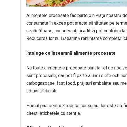
Alimentele procesate fac parte din viața noastră de
consumate în exces pot afecta sănătatea pe termen
nesănătoase, conservanți și aditivi pot contribui la
Reducerea lor nu înseamnă renunțarea completă, ci 
Înțelege ce înseamnă alimente procesate
Nu toate alimentele procesate sunt la fel de noci
sunt procesate, dar pot fi parte a unei diete echilib
carbogazoase, fast food, prăjituri ambalate sau mez
aditivi artificiali.
Primul pas pentru a reduce consumul lor este să fi
citești etichetele cu atenție.