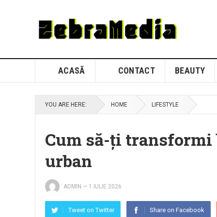
ACASĂ
CONTACT
BEAUTY
YOU ARE HERE:
HOME
LIFESTYLE
Cum să-ți transformi 
urban
ADMIN
—
1 IULIE 2026
Tweet on Twitter
Share on Facebook