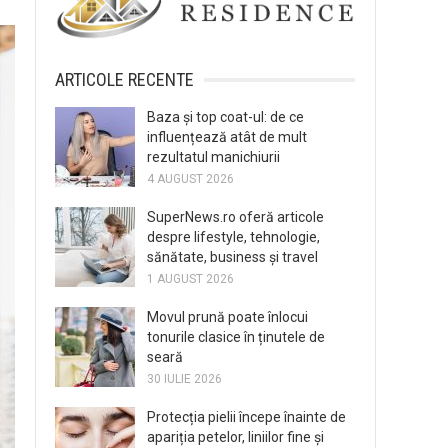
ARTICOLE RECENTE
Baza și top coat-ul: de ce
influențează atât de mult
rezultatul manichiurii
4 AUGUST 2026
SuperNews.ro oferă articole
despre lifestyle, tehnologie,
sănătate, business și travel
1 AUGUST 2026
Movul prună poate înlocui
tonurile clasice în ținutele de
seară
30 IULIE 2026
Protecția pielii începe înainte de
apariția petelor, liniilor fine și