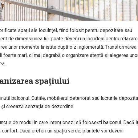
ificate spații ale locuinței, fiind folosit pentru depozitare sau
ent de dimensiunea lui, poate deveni un loc ideal pentru relaxare
erea unor momente liniștite după o zi aglomerată. Transformarea
ții foarte mari, ci mai degrabă o organizare atentă și alegerea uno
ea.
ganizarea spațiului
util balconul. Cutiile, mobilierul deteriorat sau lucrurile depozit
il și creează senzația de dezordine.
ncție de modul în care intenționezi să folosești balconul. Dacă îț
e confort. Dacă preferi un spațiu verde, plantele vor deveni