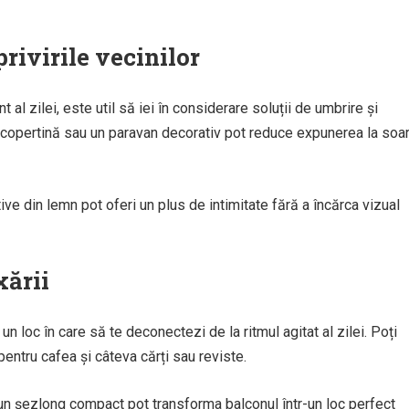
privirile vecinilor
al zilei, este util să iei în considerare soluții de umbrire și
o copertină sau un paravan decorativ pot reduce expunerea la soa
ve din lemn pot oferi un plus de intimitate fără a încărca vizual
xării
un loc în care să te deconectezi de la ritmul agitat al zilei. Poți
pentru cafea și câteva cărți sau reviste.
n șezlong compact pot transforma balconul într-un loc perfect