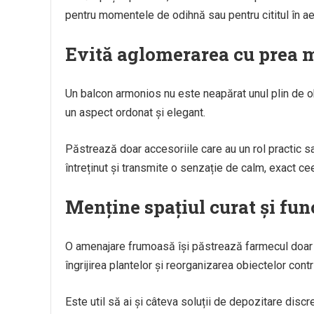
pentru momentele de odihnă sau pentru cititul în aer
Evită aglomerarea cu prea m
Un balcon armonios nu este neapărat unul plin de o
un aspect ordonat și elegant.
Păstrează doar accesoriile care au un rol practic sa
întreținut și transmite o senzație de calm, exact ce
Menține spațiul curat și fun
O amenajare frumoasă își păstrează farmecul doar d
îngrijirea plantelor și reorganizarea obiectelor cont
Este util să ai și câteva soluții de depozitare discr