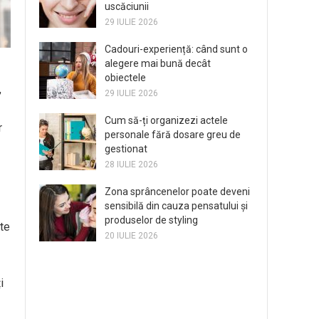
uscăciunii
29 IULIE 2026
Cadouri-experiență: când sunt o
alegere mai bună decât
obiectele
,
29 IULIE 2026
Cum să-ți organizezi actele
r
personale fără dosare greu de
gestionat
28 IULIE 2026
Zona sprâncenelor poate deveni
sensibilă din cauza pensatului și
produselor de styling
ate
20 IULIE 2026
i