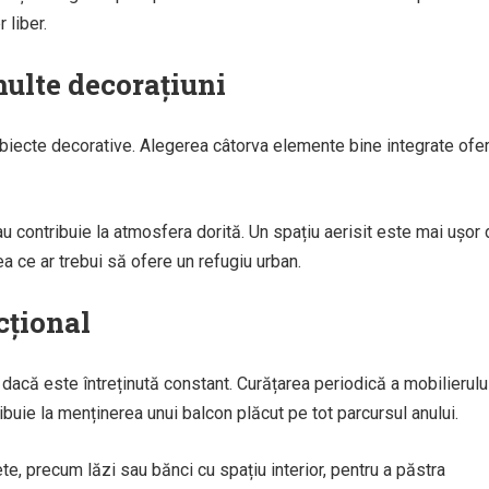
 liber.
ulte decorațiuni
biecte decorative. Alegerea câtorva elemente bine integrate ofe
u contribuie la atmosfera dorită. Un spațiu aerisit este mai ușor
ea ce ar trebui să ofere un refugiu urban.
cțional
acă este întreținută constant. Curățarea periodică a mobilierului
ribuie la menținerea unui balcon plăcut pe tot parcursul anului.
ete, precum lăzi sau bănci cu spațiu interior, pentru a păstra