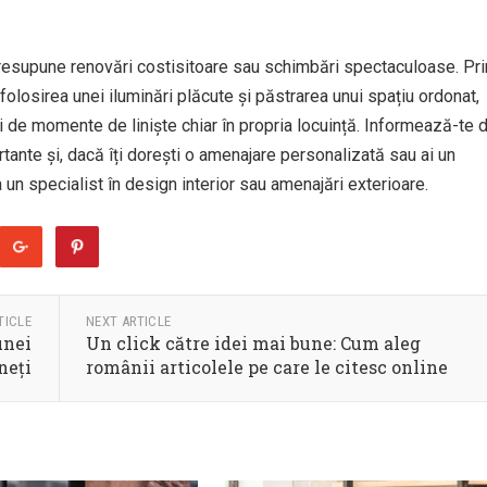
presupune renovări costisitoare sau schimbări spectaculoase. Pri
, folosirea unei iluminări plăcute și păstrarea unui spațiu ordonat,
ri de momente de liniște chiar în propria locuință. Informează-te d
rtante și, dacă îți dorești o amenajare personalizată sau ai un
a un specialist în design interior sau amenajări exterioare.
TICLE
NEXT ARTICLE
unei
Un click către idei mai bune: Cum aleg
neți
românii articolele pe care le citesc online