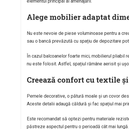
elementul principal al amenajării.
Alege mobilier adaptat dime
Nu este nevoie de piese voluminoase pentru a crea 
sau o bancă prevăzută cu spațiu de depozitare pot 
În cazul balcoanelor foarte mici, mobilierul pliabil
nu este folosit. Astfel, spațiul rămâne aerisit și ușor
Creează confort cu textile și
Pernele decorative, o pătură moale și un covor dest
Aceste detalii adaugă căldură și fac spațiul mai primi
Este recomandat să optezi pentru materiale rezistent
păstreze aspectul pentru o perioadă cât mai lungă.