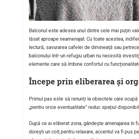
Balconul este adesea unul dintre cele mai puțin valor
lăsat aproape neamenajat. Cu toate acestea, indifer
lectură, savurarea cafelei de dimineață sau petrec
balconului într-un refugiu urban nu necesită investi
elemente care să îmbine confortul cu funcționalitat
Începe prin eliberarea și or
Primul pas este să renunți la obiectele care ocupă in
„pentru orice eventualitate” reduc spațiul disponib
După ce ai eliberat zona, gândește amenajarea în fu
dorești un colț pentru relaxare, accentul va fi pus p