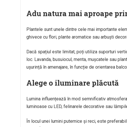
Adu natura mai aproape pri
Plantele sunt unele dintre cele mai importante elem
ghivece cu flori, plante aromatice sau arbuști deco
Dacă spațiul este limitat, poți utiliza suporturi ver
loc. Lavanda, busuiocul, menta, mușcatele sau plan
ușurință în amenajare, în funcție de orientarea balconu
Alege o iluminare plăcută
Lumina influențează în mod semnificativ atmosfera u
luminoase cu LED, felinarele decorative sau lămpile
În locul unei lumini puternice și reci, este preferab