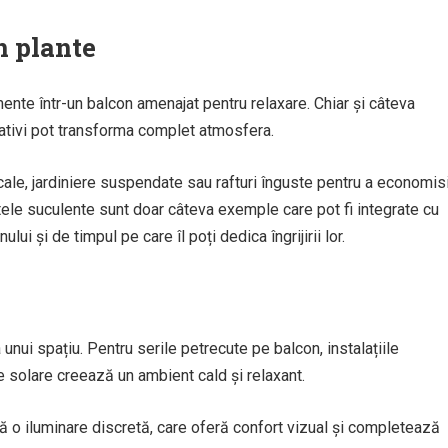
n plante
ente într-un balcon amenajat pentru relaxare. Chiar și câteva
rativi pot transforma complet atmosfera.
ticale, jardiniere suspendate sau rafturi înguste pentru a economis
tele suculente sunt doar câteva exemple care pot fi integrate cu
lui și de timpul pe care îl poți dedica îngrijirii lor.
nui spațiu. Pentru serile petrecute pe balcon, instalațiile
 solare creează un ambient cald și relaxant.
ilă o iluminare discretă, care oferă confort vizual și completează