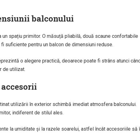
nsiunii balconului
un spațiu primitor. O măsuță pliabilă, două scaune confortabile
fi suficiente pentru un balcon de dimensiuni reduse.
 reprezintă o alegere practică, deoarece poate fi strâns atunci cân
 de utilizat.
 accesorii
inat utilizării în exterior schimbă imediat atmosfera balconului.
tor, indiferent de stilul ales.
e la umiditate și la razele soarelui, astfel încât accesoriile să î