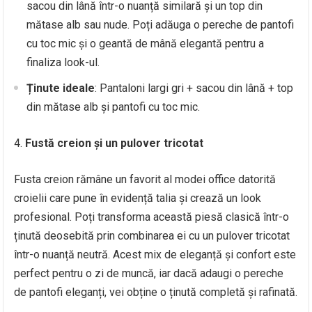
sacou din lână într-o nuanță similară și un top din
mătase alb sau nude. Poți adăuga o pereche de pantofi
cu toc mic și o geantă de mână elegantă pentru a
finaliza look-ul.
Ținute ideale
: Pantaloni largi gri + sacou din lână + top
din mătase alb și pantofi cu toc mic.
Fustă creion și un pulover tricotat
Fusta creion rămâne un favorit al modei office datorită
croielii care pune în evidență talia și crează un look
profesional. Poți transforma această piesă clasică într-o
ținută deosebită prin combinarea ei cu un pulover tricotat
într-o nuanță neutră. Acest mix de eleganță și confort este
perfect pentru o zi de muncă, iar dacă adaugi o pereche
de pantofi eleganți, vei obține o ținută completă și rafinată.