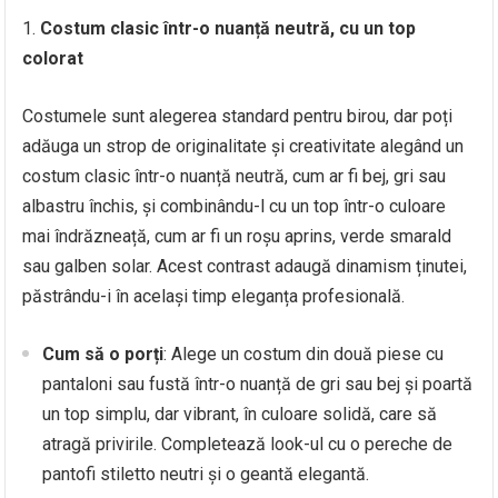
Costum clasic într-o nuanță neutră, cu un top
colorat
Costumele sunt alegerea standard pentru birou, dar poți
adăuga un strop de originalitate și creativitate alegând un
costum clasic într-o nuanță neutră, cum ar fi bej, gri sau
albastru închis, și combinându-l cu un top într-o culoare
mai îndrăzneață, cum ar fi un roșu aprins, verde smarald
sau galben solar. Acest contrast adaugă dinamism ținutei,
păstrându-i în același timp eleganța profesională.
Cum să o porți
: Alege un costum din două piese cu
pantaloni sau fustă într-o nuanță de gri sau bej și poartă
un top simplu, dar vibrant, în culoare solidă, care să
atragă privirile. Completează look-ul cu o pereche de
pantofi stiletto neutri și o geantă elegantă.