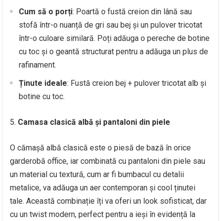
Cum să o porți
: Poartă o fustă creion din lână sau
stofă într-o nuanță de gri sau bej și un pulover tricotat
într-o culoare similară. Poți adăuga o pereche de botine
cu toc și o geantă structurat pentru a adăuga un plus de
rafinament.
Ținute ideale
: Fustă creion bej + pulover tricotat alb și
botine cu toc.
Camasa clasică albă și pantaloni din piele
O cămașă albă clasică este o piesă de bază în orice
garderobă office, iar combinată cu pantaloni din piele sau
un material cu textură, cum ar fi bumbacul cu detalii
metalice, va adăuga un aer contemporan și cool ținutei
tale. Această combinație îți va oferi un look sofisticat, dar
cu un twist modern, perfect pentru a ieși în evidență la