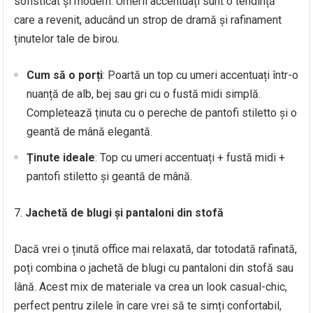
sofisticat și modern. Umerii accentuați sunt o tendință
care a revenit, aducând un strop de dramă și rafinament
ținutelor tale de birou.
Cum să o porți
: Poartă un top cu umeri accentuați într-o
nuanță de alb, bej sau gri cu o fustă midi simplă.
Completează ținuta cu o pereche de pantofi stiletto și o
geantă de mână elegantă.
Ținute ideale
: Top cu umeri accentuați + fustă midi +
pantofi stiletto și geantă de mână.
Jachetă de blugi și pantaloni din stofă
Dacă vrei o ținută office mai relaxată, dar totodată rafinată,
poți combina o jachetă de blugi cu pantaloni din stofă sau
lână. Acest mix de materiale va crea un look casual-chic,
perfect pentru zilele în care vrei să te simți confortabil,