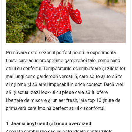
Primăvara este sezonul perfect pentru a experimenta
ținute care aduc prospețime garderobei tale, combinând
stilul cu confortul. Temperaturile schimbătoare și zilele tot
mai lungi cer o garderobă versatilă, care să te ajute să te
simți bine și să arăți impecabil în orice context. Dacă vrei
să îți actualizezi look-ul cu piese care să îți ofere
libertate de mișcare și un aer fresh, iată top 10 ținute de
primăvară care îmbină perfect stilul cu confortul.
Jeansi boyfriend și tricou oversized
Această combinație casual este ideală pentru zilele