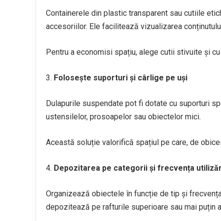
Containerele din plastic transparent sau cutiile eti
accesoriilor. Ele facilitează vizualizarea conținutul
Pentru a economisi spațiu, alege cutii stivuite și c
Folosește suporturi și cârlige pe uși
Dulapurile suspendate pot fi dotate cu suporturi sp
ustensilelor, prosoapelor sau obiectelor mici.
Această soluție valorifică spațiul pe care, de obicei
Depozitarea pe categorii și frecvența utilizăr
Organizează obiectele în funcție de tip și frecvența 
depozitează pe rafturile superioare sau mai puțin a