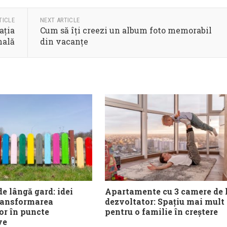
TICLE
NEXT ARTICLE
ația
Cum să îți creezi un album foto memorabil
nală
din vacanțe
e lângă gard: idei
Apartamente cu 3 camere de 
ransformarea
dezvoltator: Spațiu mai mult
or în puncte
pentru o familie în creștere
ve