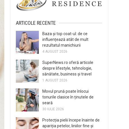
ARTICOLE RECENTE
Baza și top coat-ul: de ce
influențează atât de mult
rezultatul manichiurii
4 AUGUST 2026
SuperNews.ro oferă articole
despre lifestyle, tehnologie,
sănătate, business și travel
1 AUGUST 2026
Movul prună poate înlocui
tonurile clasice în ținutele de
seară
30 IULIE 2026
Protecția pielii începe înainte de
apariția petelor, liniilor fine și