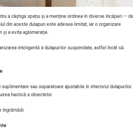
ru a câștiga spațiu și a menține ordinea în diverse încăperi — d
țiul din aceste dulapuri este adesea limitat, iar o organizare
 și a evita aglomerația.
rganizarea inteligentă a dulapurilor suspendate, astfel încât să
re
 suplimentare sau separatoare ajustabile în interiorul dulapurilor.
uirea haotică a obiectelor.
le îngrămădi.
nte