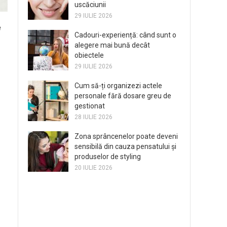
uscăciunii
29 IULIE 2026
e
Cadouri-experiență: când sunt o
alegere mai bună decât
obiectele
29 IULIE 2026
Cum să-ți organizezi actele
personale fără dosare greu de
gestionat
28 IULIE 2026
Zona sprâncenelor poate deveni
sensibilă din cauza pensatului și
produselor de styling
20 IULIE 2026