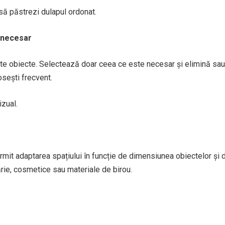
 să păstrezi dulapul ordonat.
 necesar
te obiecte. Selectează doar ceea ce este necesar și elimină sau
osești frecvent.
izual.
mit adaptarea spațiului în funcție de dimensiunea obiectelor și 
ărie, cosmetice sau materiale de birou.