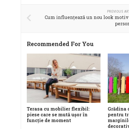
PREVIOUS AR
Cum influențează un nou look motiv
perso
Recommended For You
Terasa cu mobilier flexibil:
Grădina d
piese care se mută ușor în
pentru t
funcție de moment
marginil
decorati