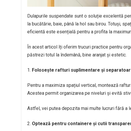
Dulapurile suspendate sunt o soluție excelentă pent
la bucătărie, baie, până la hol sau birou. Totuși, spa
eficientă este esențială pentru a profita la maximum
În acest articol îți oferim trucuri practice pentru o
păstrezi totul la îndemână, bine aranjat și estetic.
Folosește rafturi suplimentare și separatoa
Pentru a maximiza spațiul vertical, montează rafturi
Acestea permit organizarea pe niveluri și evită stiv
Astfel, vei putea depozita mai multe lucruri fără a 
Optează pentru containere și cutii transpare