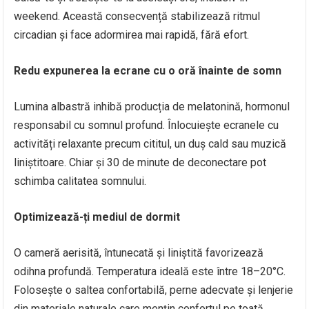
weekend. Această consecvență stabilizează ritmul
circadian și face adormirea mai rapidă, fără efort.
Redu expunerea la ecrane cu o oră înainte de somn
Lumina albastră inhibă producția de melatonină, hormonul
responsabil cu somnul profund. Înlocuiește ecranele cu
activități relaxante precum cititul, un duș cald sau muzică
liniștitoare. Chiar și 30 de minute de deconectare pot
schimba calitatea somnului.
Optimizează-ți mediul de dormit
O cameră aerisită, întunecată și liniștită favorizează
odihna profundă. Temperatura ideală este între 18–20°C.
Folosește o saltea confortabilă, perne adecvate și lenjerie
din materiale naturale care mențin confortul pe toată