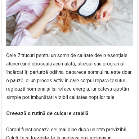
Cele 7 trucuri pentru un somn de calitate devin esențiale
atunci când oboseala acumulată, stresul sau programul
încărcat îți perturbă odihna, deoarece somnul nu este doar
o pauză, ci un proces activ în care corpul repară țesuturi,
reglează hormonii și își reface energia, iar câteva ajustări
simple pot îmbunătăți vizibil calitatea nopților tale.
Creează o rutină de culcare stabilă
Corpul funcționează cel mai bine după un ritm previzibil.
Culcă-te și trezește-te la aceleași ore, inclusiv în