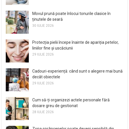
Movul prună poate înlocui tonurile clasice în
ținutele de seară
30 IULIE 2026
Protecția pielii începe înainte de apariția petelor,
liniilor fine și uscăciunii
29 IULIE 2026
Cadouri-experiență: când sunt o alegere mai bună
decât obiectele
29 IULIE 2026
Cum să-ți organizezi actele personale fără
dosare greu de gestionat
28 IULIE 2026
Zona sprâncenelor poate deveni sensibilă din